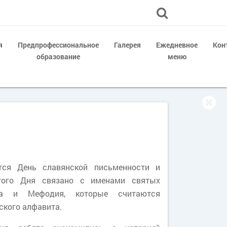
я
Предпрофессиональное
Галерея
Ежедневное
Кон
образование
меню
тся День славянской письменности и
этого Дня связано с именами святых
лла и Мефодия, которые считаются
ского алфавита.