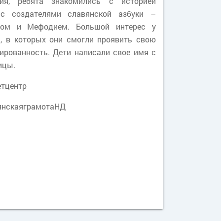
ия, ребята знакомились с историей
 с создателями славянской азбуки –
лом и Мефодием. Большой интерес у
, в которых они смогли проявить свою
дированность. Дети написали свое имя с
ицы.
етцентр
янскаяграмотаНД