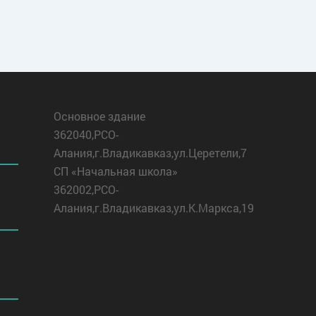
Основное здание
362040,РСО-
Алания,г.Владикавказ,ул.Церетели,7
СП «Начальная школа»
362002,РСО-
Алания,г.Владикавказ,ул.К.Маркса,19