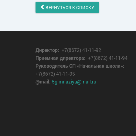
ВЕРНУТЬСЯ К СПИСКУ
Директор
:
+7(8672) 41-11-92
Приемная директора:
+7(8672) 41-11-94
Руководитель СП «Начальная школа»:
+7(8672) 41-11-95
@mail:
5gimnaziya@mail.ru