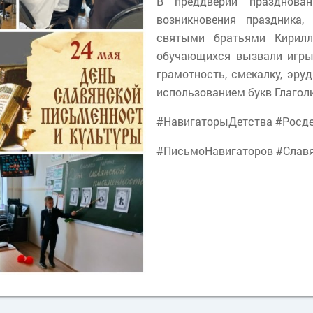
В преддверии празднован
возникновения праздника,
святыми братьями Кирил
обучающихся вызвали игры
грамотность, смекалку, эру
использованием букв Глагол
#НавигаторыДетства #Росд
#ПисьмоНавигаторов #Слав