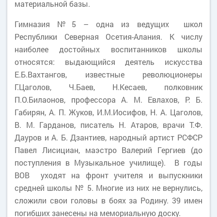
материальной базы.
Гимназия №5 – одна из ведущих школ
Республики Северная Осетия-Алания. К числу
наиболее достойных воспитанников школы
относятся: выдающийся деятель искусства
Е.Б.Вахтангов, известные революционеры
Г.Цаголов, Ч.Баев, Н.Кесаев, полковник
П.О.Билаонов, профессора А. М. Евлахов, Р. Б.
Габирян, А. П. Жуков, И.М.Иосифов, Н. А. Цаголов,
В. М. Гарданов, писатель Н. Атаров, врачи Т.Ф.
Дауров и А. Б. Дзантиев, народный артист РСФCР
Павел Лисициан, маэстро Валерий Гергиев (до
поступления в Музыкальное училище). В годы
ВОВ уходят на фронт учителя и выпускники
средней школы № 5. Многие из них не вернулись,
сложили свои головы в боях за Родину. 39 имен
погибших занесены на мемориальную доску.