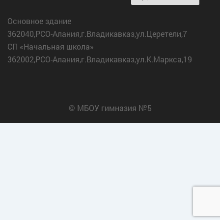
Основное здание
362040,РСО-Алания,г.Владикавказ,ул.Церетели,7
СП «Начальная школа»
362002,РСО-Алания,г.Владикавказ,ул.К.Маркса,19
© МБОУ гимназия №5