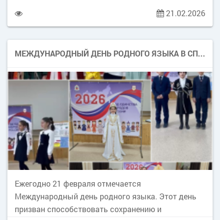
самобытности народностей и культур на нашей
21.02.2026
планете. Осетинской язык-это древний язык,
относящийся к иранской группе индоевропейской
языковой семьи. Он является неотъемлемой
МЕЖДУНАРОДНЫЙ ДЕНЬ РОДНОГО ЯЗЫКА В СП «НАЧАЛЬНАЯ ШКОЛА»
частью культуры истории осетинского народа.
Сегодня осетинский язык сталкивается с
множеством вызовов, включая уменьшение числа
его носителей и давление глобализации. Но это
также время и возможности для его развития и
адаптации к современным реалиям. Важно, чтобы
каждый осетин осознавал значимость своего
языка, стремился изучать и сохранять его,
передавая следующим поколениям.
Ежегодно 21 февраля отмечается
Международный день родного языка. Этот день
призван способствовать сохранению и