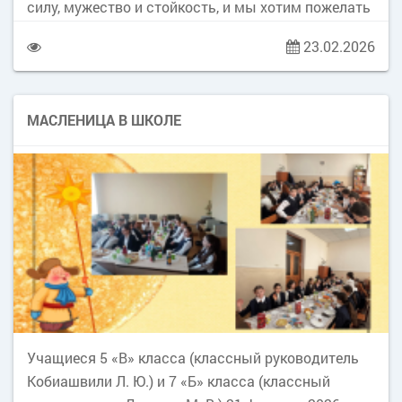
характер – школьники смогли проверить свой
силу, мужество и стойкость, и мы хотим пожелать
уровень знаний о жизни и творчестве
каждому из вас здоровья, счастья и
23.02.2026
П.И.Чайковского.
профессиональных успехов. Пусть в вашей жизни
будет много радостных моментов. Желаем вам
благополучия, семейного тепла и гармонии. Пусть
МАСЛЕНИЦА В ШКОЛЕ
каждый новый день приносит вдохновение и
уверенность в своих силах. С праздником!
Учащиеся 5 «В» класса (классный руководитель
Кобиашвили Л. Ю.) и 7 «Б» класса (классный