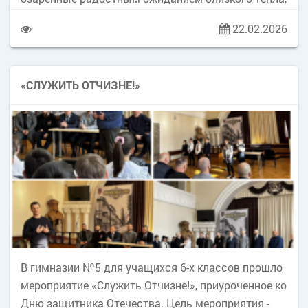
весеннего обновления природы. Главными
22.02.2026
атрибутами праздника традиционно были блины
— вкусные, румяные! А вкусные были потому, что
испекли их мамы! Масленица — это про тепло
«СЛУЖИТЬ ОТЧИЗНЕ!»
дома, про запах свежих блинов на кухне, про смех,
семью и уют!
В гимназии №5 для учащихся 6-х классов прошло
мероприятие «Служить Отчизне!», приуроченное ко
Дню защитника Отечества. Цель мероприятия -