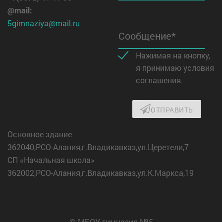
@mail:
5gimnaziya@mail.ru
Сообщение*
Нажимая на кнопку,
я принимаю условия
соглашения.
ОТПРАВИТЬ
Основное здание
362040,РСО-Алания,г.Владикавказ,ул.Церетели,7
СП «Начальная школа»
362002,РСО-Алания,г.Владикавказ,ул.К.Маркса,19
© МБОУ гимназия №5