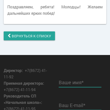
Поздравляем, ребята! Молодцы! Желаем
дальнейших ярких побед!
ВЕРНУТЬСЯ К СПИСКУ
Директор
:
+7(8672) 41-
11-92
Ваше имя*
Приемная директора:
+7(8672) 41-11-94
Руководитель СП
«Начальная школа»:
Ваш E-mail*
+7(8672) 41-11-95